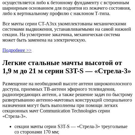
осуществляется либо к бетонному фундаменту с встроенным
шарнирным основанием для поднятия из лежачего состояния,
либо к вертикальному профилю с наклоном Т-типа.
Все мачты серии CT-A3xx укомплектованы механическими
системами выдвижения, устанавливаемыми на самой нижней
секции. На усмотрение заказчика, механическая система
может быть заменена на электрическую.
Подробнее >>
Легкие стальные мачты высотой от
1,9 м до 21 м серии S3T-S — «Стрела-3»
Размещение на необходимой высоте антенн широкополосного
доступа, приемных ТВ-антенн эфирного телевидения,
радиопередающих антенн, а также решение задач по быстрому
развертыванию антенно-мачтовых конструкций специального
назначения могут быть выполнены при помощи легких
секционных мачт Сommunication Technologies серии
«Стрела-3».
секции мачты серии S3T-S — «Стрела-3» треугольные
со сторонами 170 мм;