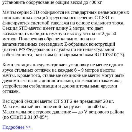
установить оборудование общим весом до 400 кг.
Мачты серии STD собираются из стандартных цельносварных
оцинкованных секций треугольного сечения CT-S3T и
фиксируются системой такелажа на основе стального троса.
Секция STD-мачты имеет длину 2 метра, что дает
возможность набирать нужную высоту мачты от 2 до 50
метров. Поперечная обрешетка выполнена из
запатентованных змеевидных Z-образных конструкций
(патент РФ Федеральной службы по интеллектуальной
собственности, патентам и товарным знакам RU 107810(13).
Комплектация предусматривает установку не менее одного
яруса стальных оттяжек на каждые 6 – 9 метров высоты
мачты. Кроме того, стальные секционные мачты могут быть
доукомплектованы дополнительно, по желанию заказчика,
устройством стабилизации и дополнительными ярусами
оттяжек.
Вес одной секции мачты CT-S3T-2 не превышает 20 кг.
Максимальный вес полезной нагрузки — до 400 кг.
Максимальное ветровое давление — до V ветрового района
(по СНиП 2.01.07-85*).
Подробнее >>