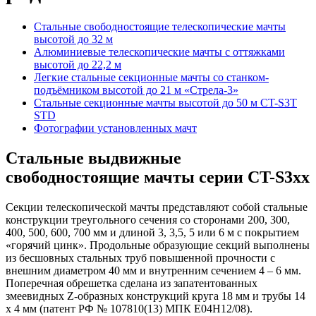
Стальные свободностоящие телескопические мачты
высотой до 32 м
Алюминиевые телескопические мачты с оттяжками
высотой до 22,2 м
Легкие стальные секционные мачты со станком-
подъёмником высотой до 21 м «Стрела-3»
Стальные секционные мачты высотой до 50 м CT-S3T
STD
Фотографии установленных мачт
Стальные выдвижные
свободностоящие мачты серии CT-S3xx
Секции телескопической мачты представляют собой стальные
конструкции треугольного сечения со сторонами 200, 300,
400, 500, 600, 700 мм и длиной 3, 3,5, 5 или 6 м с покрытием
«горячий цинк». Продольные образующие секций выполнены
из бесшовных стальных труб повышенной прочности с
внешним диаметром 40 мм и внутренним сечением 4 – 6 мм.
Поперечная обрешетка сделана из запатентованных
змеевидных Z-образных конструкций круга 18 мм и трубы 14
х 4 мм (патент РФ № 107810(13) МПК E04H12/08).