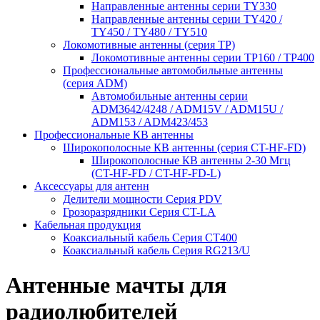
Направленные антенны серии ТY330
Направленные антенны серии ТY420 /
ТY450 / ТY480 / ТY510
Локомотивные антенны (серия ТP)
Локомотивные антенны серии ТP160 / ТР400
Профессиональные автомобильные антенны
(серия ADM)
Автомобильные антенны серии
ADM3642/4248 / ADM15V / ADM15U /
ADM153 / ADM423/453
Профессиональные КВ антенны
Широкополосные КВ антенны (серия CT-HF-FD)
Широкополосные КВ антенны 2-30 Мгц
(CT-HF-FD / CT-HF-FD-L)
Аксессуары для антенн
Делители мощности Серия PDV
Грозоразрядники Серия CT-LA
Кабельная продукция
Коаксиальный кабель Серия СТ400
Коаксиальный кабель Серия RG213/U
Антенные мачты для
радиолюбителей