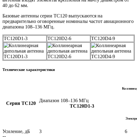
40 до 62 мм.
Базовые антенны серии TC120 выпускаются на
предварительно оговоренные номиналы частот авиационного
диапазона 108–136 МГц.
TC120D1-3
TC120D2-6
TC120D4-9
Технические характеристики
Коллинеа
Диапазон 108–136 МГц
Серия TC120
TC120D1-3
Электр
Усиление, дБ
3
6