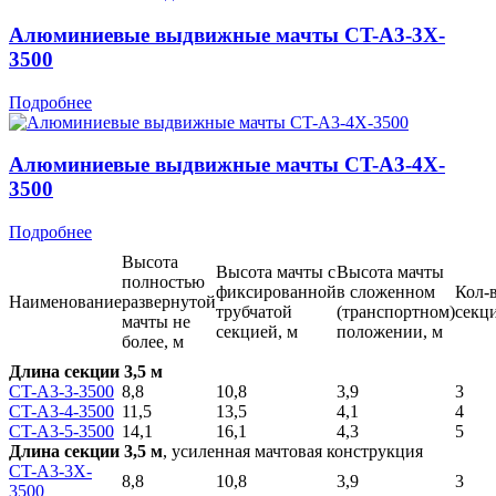
Алюминиевые выдвижные мачты CT-A3-3X-
3500
Подробнее
Алюминиевые выдвижные мачты CT-A3-4X-
3500
Подробнее
Высота
Высота мачты с
Высота мачты
полностью
фиксированной
в сложенном
Кол-
Наименование
развернутой
трубчатой
(транспортном)
секц
мачты не
секцией, м
положении, м
более, м
Длина секции 3,5 м
CT-A3-3-3500
8,8
10,8
3,9
3
CT-A3-4-3500
11,5
13,5
4,1
4
CT-A3-5-3500
14,1
16,1
4,3
5
Длина секции 3,5 м
, усиленная мачтовая конструкция
CT-A3-3X-
8,8
10,8
3,9
3
3500