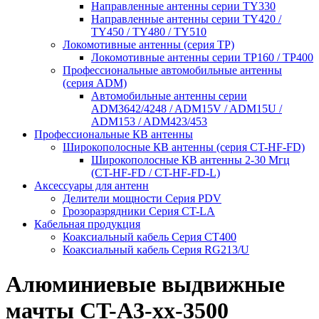
Направленные антенны серии ТY330
Направленные антенны серии ТY420 /
ТY450 / ТY480 / ТY510
Локомотивные антенны (серия ТP)
Локомотивные антенны серии ТP160 / ТР400
Профессиональные автомобильные антенны
(серия ADM)
Автомобильные антенны серии
ADM3642/4248 / ADM15V / ADM15U /
ADM153 / ADM423/453
Профессиональные КВ антенны
Широкополосные КВ антенны (серия CT-HF-FD)
Широкополосные КВ антенны 2-30 Мгц
(CT-HF-FD / CT-HF-FD-L)
Аксессуары для антенн
Делители мощности Серия PDV
Грозоразрядники Серия CT-LA
Кабельная продукция
Коаксиальный кабель Серия СТ400
Коаксиальный кабель Серия RG213/U
Алюминиевые выдвижные
мачты CT-A3-xx-3500