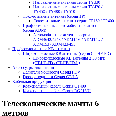
Направленные антенны серии ТY330
Направленные антенны серии ТY420 /
ТY450 / ТY480 / ТY510
Локомотивные антенны (серия ТP)
Локомотивные антенны серии ТP160 / ТР400
Профессиональные автомобильные антенны
(серия ADM)
Автомобильные антенны серии
ADM3642/4248 / ADM15V / ADM15U /
ADM153 / ADM423/453
Профессиональные КВ антенны
Широкополосные КВ антенны (серия CT-HF-FD)
Широкополосные КВ антенны 2-30 Мгц
(CT-HF-FD / CT-HF-FD-L)
Аксессуары для антенн
Делители мощности Серия PDV
Грозоразрядники Серия CT-LA
Кабельная продукция
Коаксиальный кабель Серия СТ400
Коаксиальный кабель Серия RG213/U
Телескопические мачты 6
метров