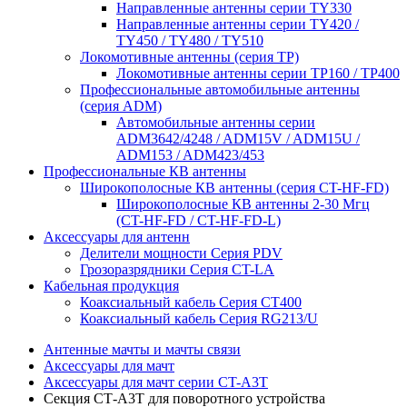
Направленные антенны серии ТY330
Направленные антенны серии ТY420 /
ТY450 / ТY480 / ТY510
Локомотивные антенны (серия ТP)
Локомотивные антенны серии ТP160 / ТР400
Профессиональные автомобильные антенны
(серия ADM)
Автомобильные антенны серии
ADM3642/4248 / ADM15V / ADM15U /
ADM153 / ADM423/453
Профессиональные КВ антенны
Широкополосные КВ антенны (серия CT-HF-FD)
Широкополосные КВ антенны 2-30 Мгц
(CT-HF-FD / CT-HF-FD-L)
Аксессуары для антенн
Делители мощности Серия PDV
Грозоразрядники Серия CT-LA
Кабельная продукция
Коаксиальный кабель Серия СТ400
Коаксиальный кабель Серия RG213/U
Антенные мачты и мачты связи
Аксессуары для мачт
Аксессуары для мачт серии CT-A3T
Секция CT‑A3T для поворотного устройства